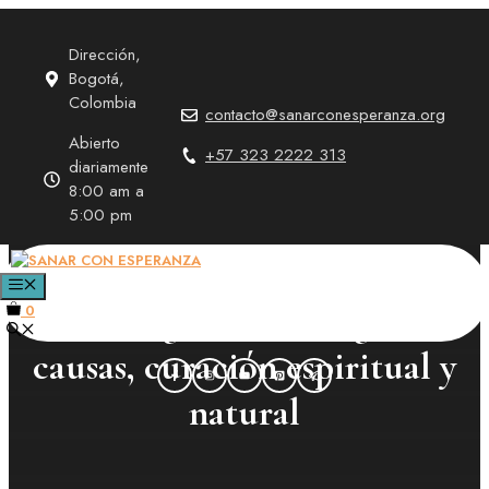
Saltar
al
Dirección,
contenido
Bogotá,
Colombia
contacto@sanarconesperanza.org
Abierto
+57 323 2222 313
diariamente
8:00 am a
5:00 pm
Tristeza según Santa
MENÚ
Hildegarda de Bingen:
0
causas, curación espiritual y
natural