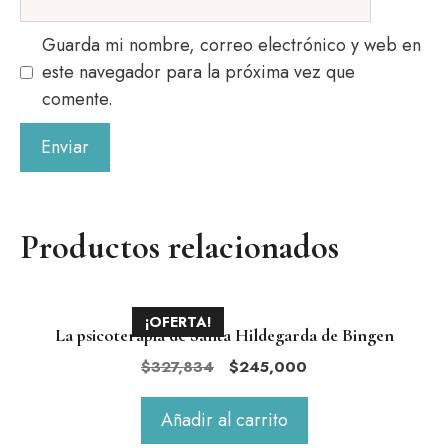
Guarda mi nombre, correo electrónico y web en
este navegador para la próxima vez que
comente.
Productos relacionados
¡OFERTA!
La psicoterapia de Santa Hildegarda de Bingen
El
El
$
327,834
$
245,000
precio
precio
original
actual
Añadir al carrito
era:
es: