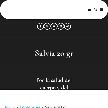
Saltar
al
ME
contenido
Salvia 20 gr
Por la salud del
cuerpo y del
alma
Inicio
/
Fitoterapia
/ Salvia 20 gr