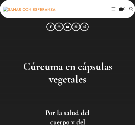
Saltar
MENÚ
0
al
contenido
Cúrcuma en cápsulas
vegetales
Por la salud del
cuerpo y del
alma