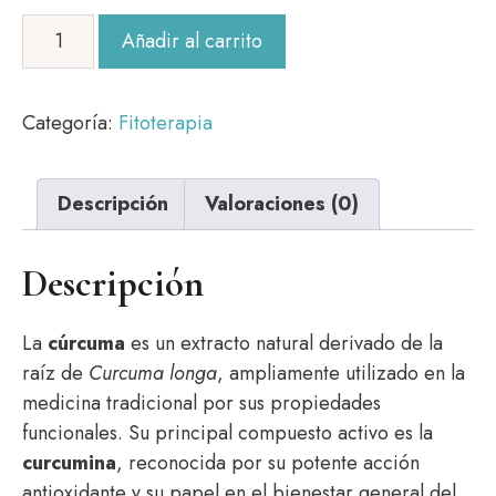
Cúrcuma
Añadir al carrito
en
cápsulas
vegetales
Categoría:
Fitoterapia
cantidad
Descripción
Valoraciones (0)
Descripción
La
cúrcuma
es un extracto natural derivado de la
raíz de
Curcuma longa
, ampliamente utilizado en la
medicina tradicional por sus propiedades
funcionales. Su principal compuesto activo es la
curcumina
, reconocida por su potente acción
antioxidante y su papel en el bienestar general del