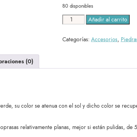
80 disponibles
Crisoprasa
Añadir al carrito
cantidad
Categorías:
Accesorios
,
Piedras
oraciones (0)
verde, su color se atenua con el sol y dicho color se recu
oprasas relativamente planas, mejor si están pulidas, de 