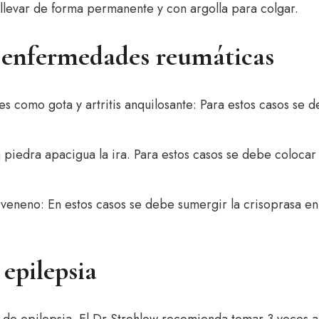
llevar de forma permanente y con argolla para colgar.
 enfermedades reumáticas
 como gota y artritis anquilosante: Para estos casos se d
 piedra apacigua la ira. Para estos casos se debe colocar 
 veneno: En estos casos se debe sumergir la crisoprasa en
 epilepsia
s de epilepsia. El Dr Strehlow recomienda tomar 3 veces a