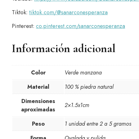
Tiktok:
tiktok.com/@sanarconesperanza
Pinterest:
co.pinterest.com/sanarconesperanza
Información adicional
Color
Verde manzana
Material
100 % piedra natural
Dimensiones
2×1.5x1cm
aproximadas
Peso
1 unidad entre 2 a 5 gramos
Forma
Ovalada y pulida