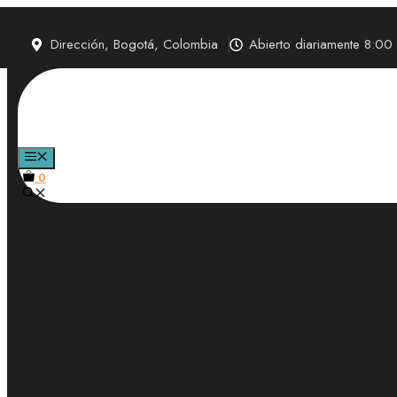
Saltar
al
Dirección, Bogotá, Colombia
Abierto diariamente 8:0
contenido
MENÚ
0