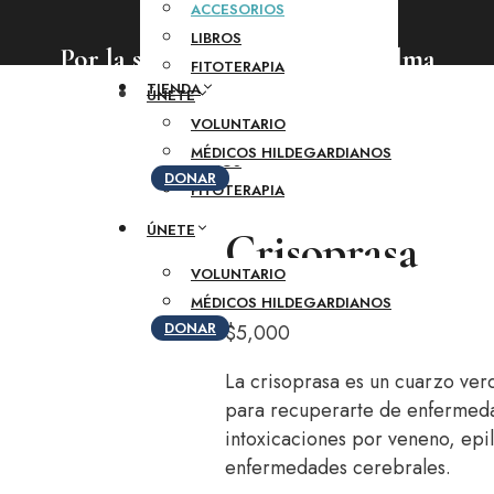
ACCESORIOS
RECURSOS
LIBROS
BLOG
Por la salud del cuerpo y del alma
FITOTERAPIA
TIENDA
ÚNETE
VOLUNTARIO
ACCESORIOS
MÉDICOS HILDEGARDIANOS
LIBROS
DONAR
FITOTERAPIA
ÚNETE
Crisoprasa
VOLUNTARIO
MÉDICOS HILDEGARDIANOS
DONAR
$
5,000
La crisoprasa es un cuarzo ver
para recuperarte de enfermedad
intoxicaciones por veneno, epil
enfermedades cerebrales.