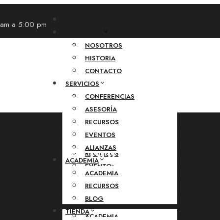
INICIO
INICIO
0 am a 5:00 pm
NOSOTROS
NOSOTROS
NOSOTROS
HISTORIA
NOSOTROS
CONTACTO
HISTORIA
SERVICIOS
CONTACTO
CONFERENCIAS
SERVICIOS
ASESORÍA
RECURSOS
CONFERENCIAS
EVENTOS
ASESORÍA
Crisoprasa
ALIANZAS
RECURSOS
ACADEMIA
EVENTOS
ACADEMIA
ALIANZAS
RECURSOS
ACADEMIA
BLOG
TIENDA
ACADEMIA