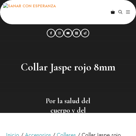
Saltar
al
ME
contenido
Collar Jaspe rojo 8mm
Por la salud del
cuerpo y del
alma
Inicio
/
Accesorios
/
Collares
/ Collar Jaspe rojo