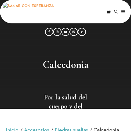
Saltar
al
ME
contenido
Calcedonia
Por la salud del
cuerpo y del
alma
Inicio
/
Accesorios
/
Piedras sueltas
/ Calcedonia