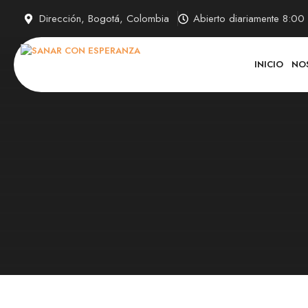
Saltar
Dirección, Bogotá, Colombia
Abierto diariamente 8:0
al
contenido
INICIO
NO