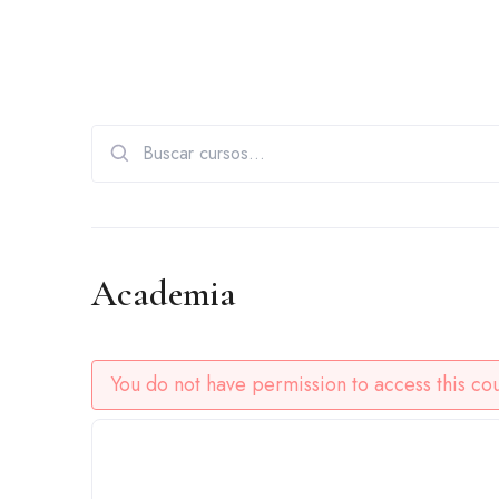
Search
for:
Academia
You do not have permission to access this cou