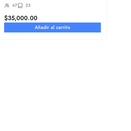
sino feliz.
67
23
$
35,000.00
Añadir al carrito