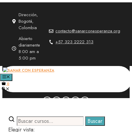
Saltar
al
Dirección,
contenido
Bogotá,
Colombia
contacto@sanarconesperanza.org
Abierto
+57 323 2222 313
diariamente
8:00 am a
5:00 pm
ACADEMIA
MENÚ
0
Search
Buscar
for:
Elegir vista: