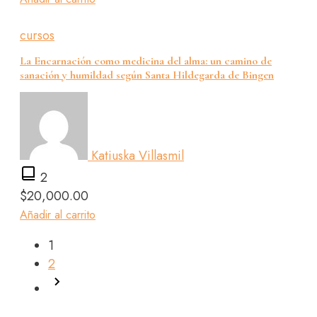
cursos
La Encarnación como medicina del alma: un camino de
sanación y humildad según Santa Hildegarda de Bingen
Katiuska Villasmil
2
$
20,000.00
Añadir al carrito
1
2