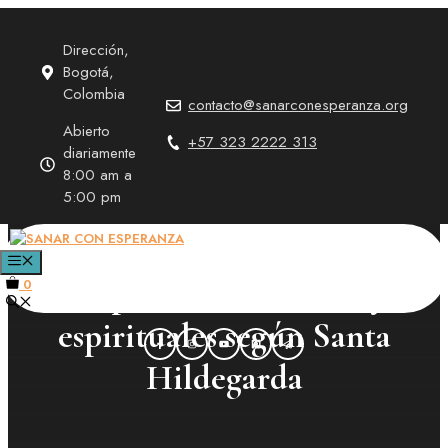
Saltar
al
Dirección,
contenido
Bogotá,
Colombia
contacto@sanarconesperanza.org
Abierto
+57 323 2222 313
diariamente
8:00 am a
5:00 pm
Pulsera cristal de roca –
MENÚ
Propiedades curativas y
0
espirituales según Santa
Hildegarda