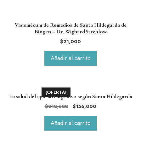
Vademécum de Remedios de Santa Hildegarda de
Bingen – Dr. Wighard Strehlow
$
21,000
Añadir al carrito
¡OFERTA!
La salud del aparato digestivo según Santa Hildegarda
El
El
$
212,622
$
156,000
precio
precio
original
actual
Añadir al carrito
era:
es:
$212,622.
$156,000.