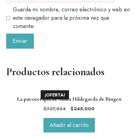
Guarda mi nombre, correo electrónico y web en
este navegador para la próxima vez que
comente.
Productos relacionados
¡OFERTA!
La psicoterapia de Santa Hildegarda de Bingen
El
El
$
327,834
$
245,000
precio
precio
original
actual
Añadir al carrito
era:
es:
$327,834.
$245,000.