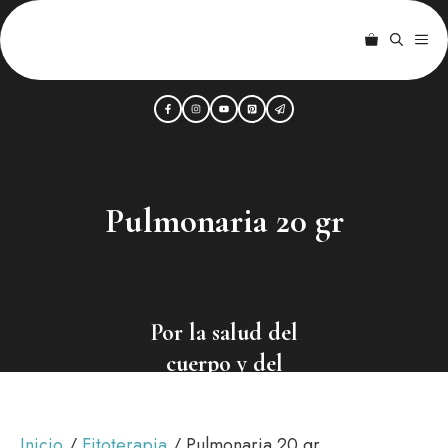
Saltar
al
ME
contenido
Pulmonaria 20 gr
Por la salud del
cuerpo y del
alma
Inicio
/
Fitoterapia
/ Pulmonaria 20 gr