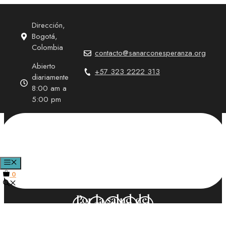
Saltar
al
Dirección,
contenido
Bogotá,
Colombia
contacto@sanarconesperanza.org
Abierto
+57 323 2222 313
diariamente
8:00 am a
5:00 pm
Ortiga 20 gr
MENÚ
0
Por la salud del
cuerpo y del