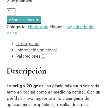
2 disponibles
Ortiga
20
Añadir al carrito
gr
Categoría:
Fitoterapia
Etiqueta:
significado del
cantidad
ónice
Descripción
Información adicional
Valoraciones (0)
Descripción
La
ortiga 20 gr
es una planta milenaria valorada
tanto en cocina como en medicina natural. Con un
perfil nutritivo impresionante y una gama de
aplicaciones terapéuticas, resulta ideal para