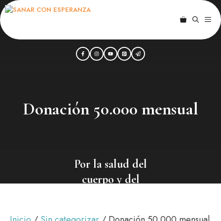
Saltar
al
ME
contenido
Donación 50.000 mensual
Por la salud del
cuerpo y del
alma
Inicio
/
Sin categorizar
/ Donación 50.000 mensual