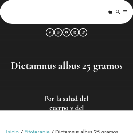
Saltar
al
ME
contenido
Dictamnus albus 25 gramos
Por la salud del
cuerpo y del
alma
Inicio
/
Fitoterapia
/ Dictamnus albus 25 gramos