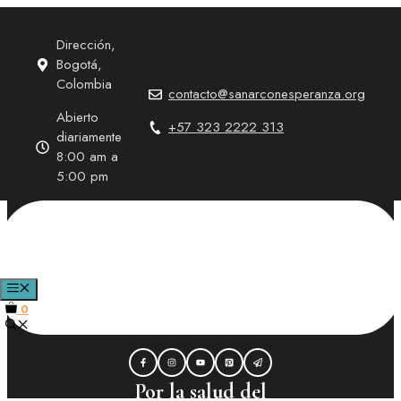
Saltar
al
Dirección,
contenido
Bogotá,
Colombia
contacto@sanarconesperanza.org
Abierto
+57 323 2222 313
diariamente
8:00 am a
5:00 pm
“Cómo controlar la
ansiedad”
MENÚ
0
Por la salud del