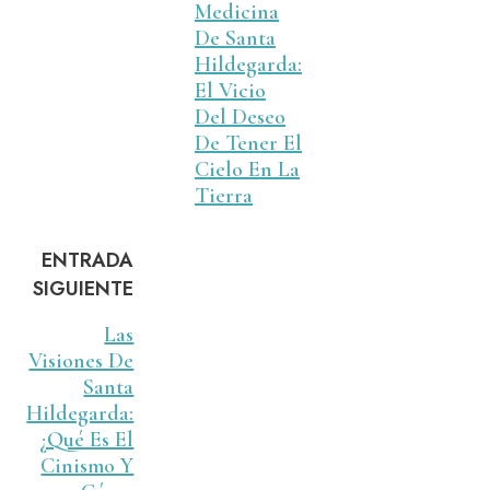
Medicina
De Santa
Hildegarda:
El Vicio
Del Deseo
De Tener El
Cielo En La
Tierra
ENTRADA
SIGUIENTE
Las
Visiones De
Santa
Hildegarda:
¿Qué Es El
Cinismo Y