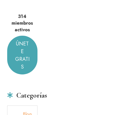
314
miembros
activos
ÚNET
E
GRATI
S
Categorías
Blog