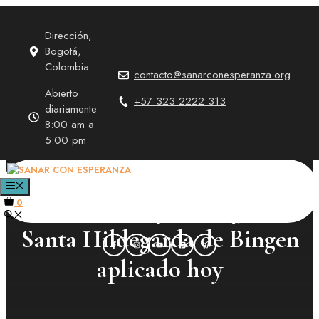
Saltar
al
Dirección,
contenido
Bogotá,
Colombia
contacto@sanarconesperanza.org
Abierto
+57 323 2222 313
diariamente
8:00 am a
5:00 pm
Sanar el cuerpo desde el
MENÚ
alma: El enfoque integral de
0
Santa Hildegarda de Bingen
aplicado hoy