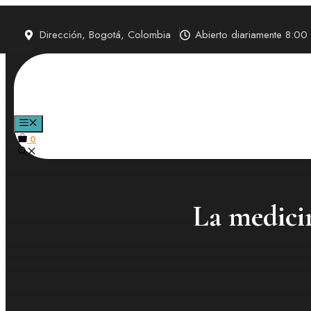
Saltar
al
Dirección, Bogotá, Colombia
Abierto diariamente 8:0
contenido
MENÚ
0
La medici