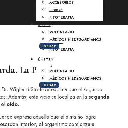
ACCESORIOS
RECURSOS
LIBROS
BLOG
FITOTERAPIA
TIENDA
ÚNETE
VOLUNTARIO
ACCESORIOS
MÉDICOS HILDEGARDIANOS
LIBROS
DONAR
FITOTERAPIA
ÚNETE
rda. La Petulancia
VOLUNTARIO
MÉDICOS HILDEGARDIANOS
DONAR
l Dr. Wighard Strehlow explica que el segundo
as. Además, este vicio se localiza en la
segunda
 el
oído
.
uerpo expresa aquello que el alma no logra
desorden interior, el organismo comienza a