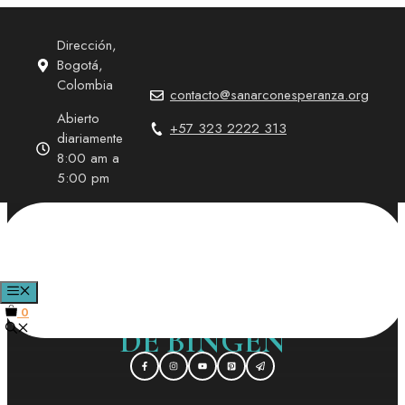
Saltar
al
Dirección,
contenido
Bogotá,
Colombia
contacto@sanarconesperanza.org
Abierto
+57 323 2222 313
diariamente
8:00 am a
5:00 pm
HERIDAS
EMOCIONALES SEGÚN
MENÚ
SANTA HILDEGARDA
0
DE BINGEN