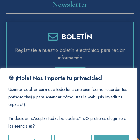
Newsletter
BOLETÍN
Regístrate a nuestro boletín electrónico para recibir
información
Suscríbete
🍪 ¡Hola! Nos importa tu privacidad
Usamos cookies para que todo funcione bien (como recordar tus
preferencias) y para entender cómo usas la web (¡sin invadir tu
espacio!).
Tú decides: ¿Aceptas todas las cookies? ¿O prefieres elegir solo
Copyright © 2026
Carlos Cortés Agencia
.
las esenciales?
Artículo añadido al carrito.