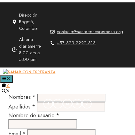
Saltar
al
Dirección,
Por la salud del
contenido
Bogotá,
Colombia
cuerpo y del
contacto@sanarconesperanza.org
alma
Abierto
+57 323 2222 313
diariamente
8:00 am a
Registro profesores
5:00 pm
Become an instructor
MENÚ
0
Nombres
*
Apellidos
*
Nombre de usuario
*
Email
*