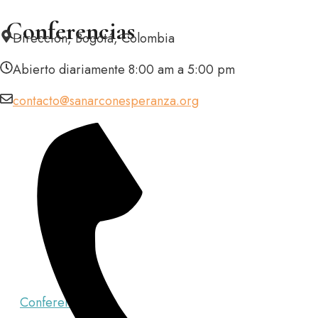
Saltar
Conferencias
Dirección, Bogotá, Colombia
al
contenido
Abierto diariamente 8:00 am a 5:00 pm
Por la salud del cuerpo y del alma
contacto@sanarconesperanza.org
Conferencias