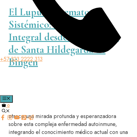
El Lupus Eritematoso
Sistémico: Una Mirada
Integral desde la Medicina
de Santa Hildegarda de
+57 323 2222 313
Bingen
$
30000
MENÚ
0
El curso sobre el Lupus Eritematoso Sistémico
ofrece una mirada profunda y esperanzadora
sobre esta compleja enfermedad autoinmune,
integrando el conocimiento médico actual con una